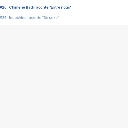
#26 : Chimène Badi raconte "Entre nous"
#25 : Indochine raconte "3e sexe"
#24 : Zaho raconte "C'est chelou"
#23 : Patrick Bruel raconte "Au café des délices"
#22 : Kyo raconte "Le chemin"
#21 : Nolwenn Leroy raconte "Cassé"
#20 : Patrick Hernandez raconte "Born to be alive"
#19 : Lorie raconte "Près de moi"
#18 : Michael Jones raconte "A nos actes manqués" (avec Jean-Jacque
#17 : Khaled raconte "Aïcha"
#16 : Corneille raconte "Parce qu'on vient de loin"
#15 : Indochine raconte "L'aventurier"