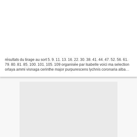
résultats du tirage au sort 5. 9. 11. 13. 16. 22. 30. 38. 41. 44. 47. 52. 56. 61.
79. 80. 81. 85. 100. 101. 105. 109 organisée par Isabelle voici ma selection
orlaya ammi visnaga cerinthe major purpurescens lychnis coronaria alba
ammi majus si vous êtes...