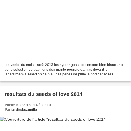
souvenirs du mois d'août 2013 les hydrangeas sont encore bien blanc une
belle sélection de papillons dominante pourpre dahlias devant le
lagerstroemia sélection de bleu des perles de pluie le potager et ses
légumes la pelouse n'est plus très verte ! bonne...
résultats du seeds of love 2014
Publié le 23/01/2014 à 20:10
Par
jardindecamille