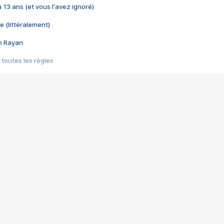
 a 13 ans (et vous l'avez ignoré)
e (littéralement)
im Rayan
 toutes les règles
s les jeux vidéo
us choquant de Rockstar ? - Le scandale BULLY
e plus moche de Steam
du RÊVE tourne au CAUCHEMAR
pendant 8 heures
it… à tort
umiliés par un jeu vidéo
ire - Final Fantasy 8
ti un empire - Age of Empires