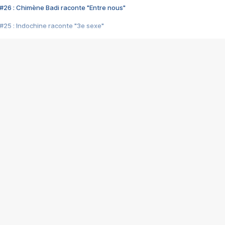
#26 : Chimène Badi raconte "Entre nous"
#25 : Indochine raconte "3e sexe"
#24 : Zaho raconte "C'est chelou"
#23 : Patrick Bruel raconte "Au café des délices"
#22 : Kyo raconte "Le chemin"
#21 : Nolwenn Leroy raconte "Cassé"
#20 : Patrick Hernandez raconte "Born to be alive"
#19 : Lorie raconte "Près de moi"
#18 : Michael Jones raconte "A nos actes manqués" (avec Jean-Jacque
#17 : Khaled raconte "Aïcha"
#16 : Corneille raconte "Parce qu'on vient de loin"
#15 : Indochine raconte "L'aventurier"
14 : Lorie raconte "Sur un air latino"