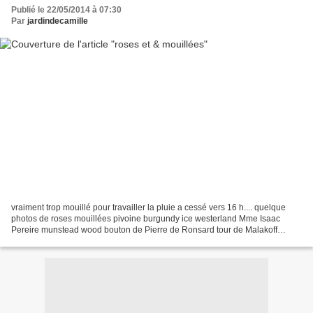
Publié le 22/05/2014 à 07:30
Par
jardindecamille
vraiment trop mouillé pour travailler la pluie a cessé vers 16 h.... quelque
photos de roses mouillées pivoine burgundy ice westerland Mme Isaac
Pereire munstead wood bouton de Pierre de Ronsard tour de Malakoff
seven sisters rose bonne journée en espérant...