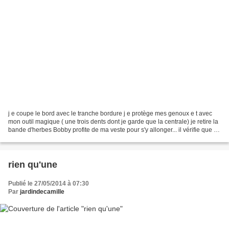
j e coupe le bord avec le tranche bordure j e protège mes genoux e t avec
mon outil magique ( une trois dents dont je garde que la centrale) je retire la
bande d'herbes Bobby profite de ma veste pour s'y allonger... il vérifie que le
pots est bien rempli...
rien qu'une
Publié le 27/05/2014 à 07:30
Par
jardindecamille