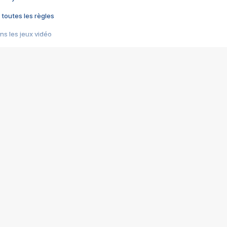
 toutes les règles
s les jeux vidéo
us choquant de Rockstar ? - Le scandale BULLY
e plus moche de Steam
du RÊVE tourne au CAUCHEMAR
pendant 8 heures
it… à tort
umiliés par un jeu vidéo
ire - Final Fantasy 8
ti un empire - Age of Empires
story DOFUS
tard, il crée l'un des pires jeux de tous les temps, MindsEye.