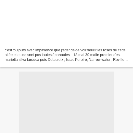
c'est toujours avec impatience que j'attends de voir fleurir les roses de cette
allée elles ne sont pas toutes épanouies... 18 mai 30 maile premier c'est
marietta silva tarouca puis Delacroix , Issac Pereire, Narrow water , Roville ,
Paul himalayan ,...