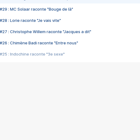
#29 : MC Solaar raconte "Bouge de là"
28 : Lorie raconte "Je vais vite"
#27 : Christophe Willem raconte "Jacques a dit"
#26 : Chimène Badi raconte "Entre nous"
#25 : Indochine raconte "3e sexe"
#24 : Zaho raconte "C'est chelou"
#23 : Patrick Bruel raconte "Au café des délices"
#22 : Kyo raconte "Le chemin"
#21 : Nolwenn Leroy raconte "Cassé"
#20 : Patrick Hernandez raconte "Born to be alive"
#19 : Lorie raconte "Près de moi"
#18 : Michael Jones raconte "A nos actes manqués" (avec Jean-Jacque