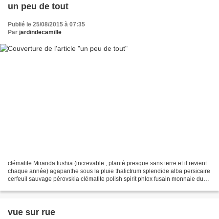
un peu de tout
Publié le 25/08/2015 à 07:35
Par
jardindecamille
clématite Miranda fushia (increvable , planté presque sans terre et il revient
chaque année) agapanthe sous la pluie thalictrum splendide alba persicaire
cerfeuil sauvage pérovskia clématite polish spirit phlox fusain monnaie du
papela pluie est revenue...
vue sur rue