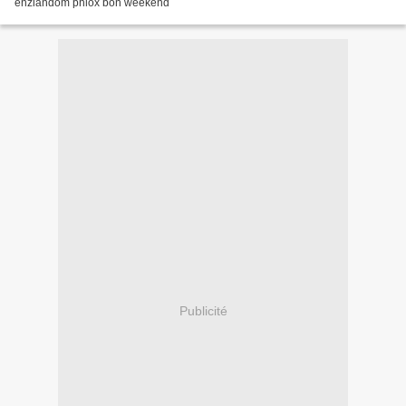
enziandom phlox bon weekend
Publicité