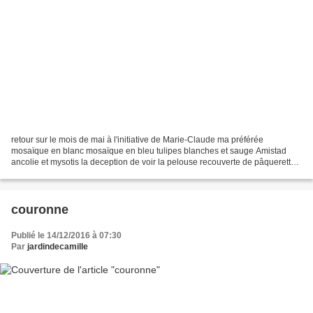
retour sur le mois de mai à l'initiative de Marie-Claude ma préférée
mosaïque en blanc mosaïque en bleu tulipes blanches et sauge Amistad
ancolie et mysotis la deception de voir la pelouse recouverte de pâquerettes
un cadeau de Botanic : un pulvérisateur...
couronne
Publié le 14/12/2016 à 07:30
Par
jardindecamille