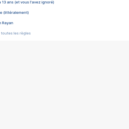
 a 13 ans (et vous l'avez ignoré)
e (littéralement)
im Rayan
 toutes les règles
s les jeux vidéo
us choquant de Rockstar ? - Le scandale BULLY
e plus moche de Steam
du RÊVE tourne au CAUCHEMAR
pendant 8 heures
it… à tort
umiliés par un jeu vidéo
ire - Final Fantasy 8
ti un empire - Age of Empires