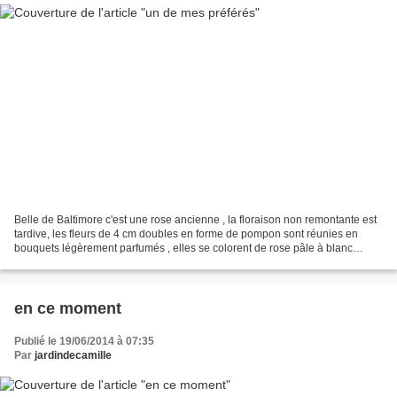
Belle de Baltimore c'est une rose ancienne , la floraison non remontante est
tardive, les fleurs de 4 cm doubles en forme de pompon sont réunies en
bouquets légèrement parfumés , elles se colorent de rose pâle à blanc
rosâtre c'est un rosier très résistant...
en ce moment
Publié le 19/06/2014 à 07:35
Par
jardindecamille