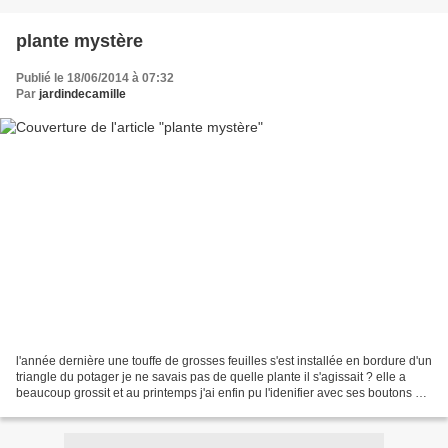
plante mystère
Publié le 18/06/2014 à 07:32
Par
jardindecamille
l'année dernière une touffe de grosses feuilles s'est installée en bordure d'un
triangle du potager je ne savais pas de quelle plante il s'agissait ? elle a
beaucoup grossit et au printemps j'ai enfin pu l'idenifier avec ses boutons au
creux des feuilles...