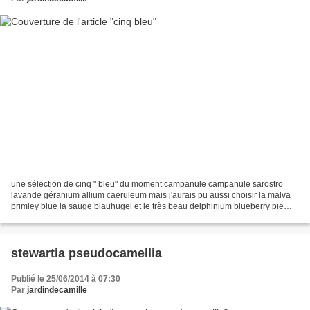
une sélection de cinq " bleu" du moment campanule campanule sarostro
lavande géranium allium caeruleum mais j'aurais pu aussi choisir la malva
primley blue la sauge blauhugel et le très beau delphinium blueberry pie
bonne journée
stewartia pseudocamellia
Publié le 25/06/2014 à 07:30
Par
jardindecamille