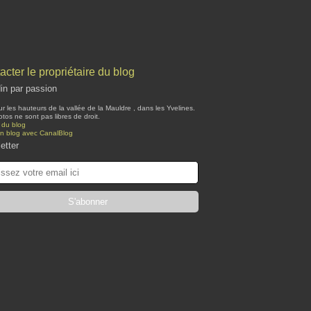
acter le propriétaire du blog
din par passion
ur les hauteurs de la vallée de la Mauldre , dans les Yvelines.
tos ne sont pas libres de droit.
 du blog
un blog avec CanalBlog
etter