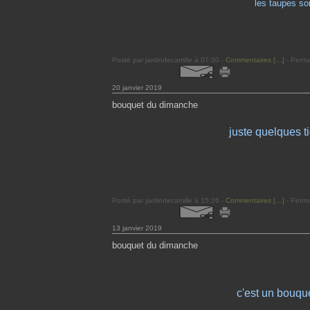
les taupes son
Posté par jardindecamille à 07:30 -
Commentaires [
…
]
- Perma
20 janvier 2019
bouquet du dimanche
juste quelques t
Posté par jardindecamille à 15:26 -
Commentaires [
…
]
- Perma
13 janvier 2019
bouquet du dimanche
c'est un bouqu