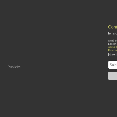
Cont
le jar
Situé s
Les pho
Accueil
Créer 
Newsl
Publicité