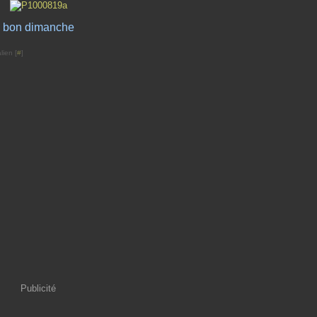
bon dimanche
lien [
#
]
Publicité