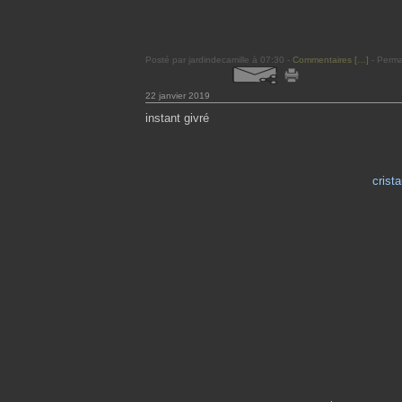
Posté par jardindecamille à 07:30 -
Commentaires [
…
]
- Perma
22 janvier 2019
instant givré
crist