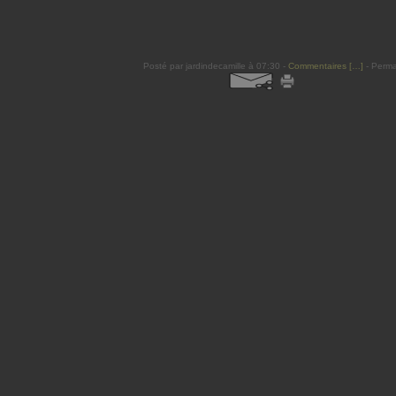
Posté par jardindecamille à 07:30 -
Commentaires [
…
]
- Perma