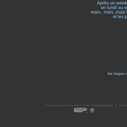
Après un weeke
un lundi au s
mais , mais ,mais 
et les 
les taupes c
Posté par jardindecamille à 18:00 -
Commentaires [
…
]
- Perma