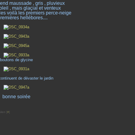
nd maussade , gris , pluvieux
oleil , mais glaçial et venteux
les voilà les premiers perce-neige
premières hellébores...
.
b
outons de glycine
ontinuent de dévaster le jardin
bonne soirée
lien [
#
]