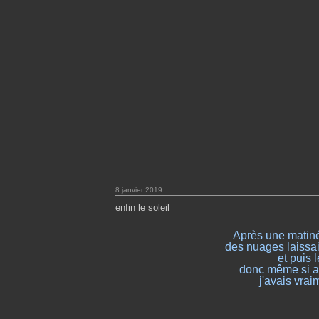
8 janvier 2019
enfin le soleil
Après une matin
des nuages laissai
et puis 
donc même si ap
j'avais vrai