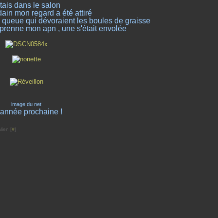
étais dans le salon
in mon regard a été attiré
 queue qui dévoraient les boules de graisse
prenne mon apn , une s'était envolée
image du net
l'année prochaine !
lien [
#
]