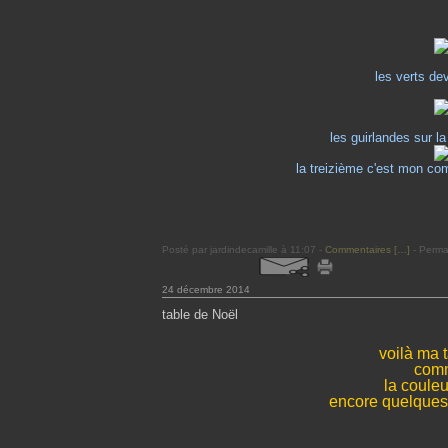
les verts de
les guirlandes sur la
la treizième c'est mon c
Posté par jardindecamille à 11:07 -
Commentaires [
…
]
- Permal
24 décembre 2014
table de Noël
voilà ma 
comm
la coule
encore quelques p