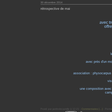
30 décembre 2014
rétrospective de mai
avec t
offr
l
avec près d'un mo
association : physocarpus l
vis
une composition avec p
camp
Posté par jardindecamille à 12:21 -
Commentaires [
…
]
- Perma