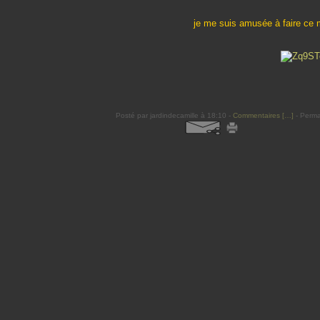
je me suis amusée à faire ce mi
Posté par jardindecamille à 18:10 -
Commentaires [
…
]
- Perma