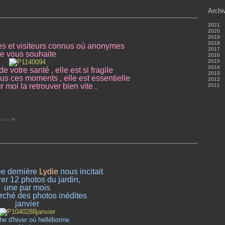
Archi
2021
2020
Ju
2019
Ma
No
2018
Oc
Dé
es et visiteurs connus où anonymes
2017
Jui
No
Dé
je vous souhaite
2016
Ju
Oc
No
Dé
2015
Ma
Se
Oc
No
Dé
2014
Avr
Ao
Se
Oc
No
Dé
e votre santé , elle est si fragile
2013
Ma
Jui
Ao
Se
Oc
No
Dé
ous ces moments , elle est essentielle
2012
Ja
Ju
Jui
Ao
Se
Oc
No
Dé
r moi la retrouver bien vite .
2011
Ma
Ju
Jui
Ao
Se
Oc
No
Dé
Avr
Ma
Ju
Jui
Ao
Se
Oc
No
Dé
Ma
Avr
Ma
Ju
Jui
Ao
Se
Oc
No
Fév
Ma
Avr
Ma
Ju
Jui
Ao
Se
Oc
Ja
Fév
Ma
Avr
Ma
Ju
Jui
Ao
Se
Ja
Fév
Ma
Avr
Ma
Ju
Jui
Ao
lien [
#
]
Ja
Fév
Ma
Avr
Ma
Ju
Jui
Ja
Fév
Ma
Avr
Ma
Ju
Ja
Fév
Ma
Avr
Ma
Ja
Fév
Ma
Ja
Fév
Ja
e dernière
Lydie
nous incitait
er 12 photos du jardin,
une par mois
erché des photos inédites
janvier
he d'hiver où helléborine