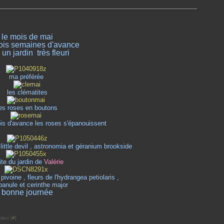
le mois de mai
rois semaines d'avance
e un jardin très fleuri
ma préférée
les clématites
es roses en boutons
is d'avance les roses s'épanouissent
ittle devil , astronomia et géranium brookside
ite du jardin de
Valérie
ivoine , fleurs de l'hydrangea petiolaris ,
anule et cerinthe major
bonne journée
lien [
#
]