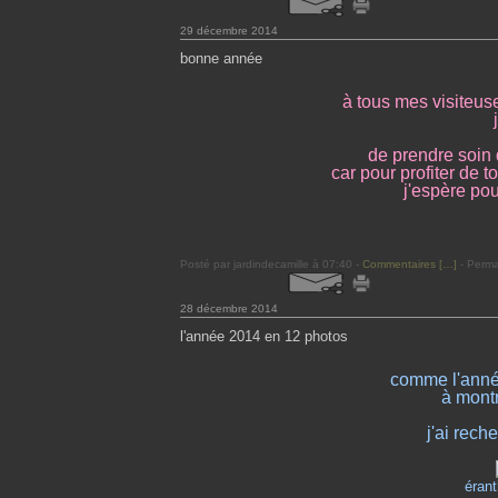
29 décembre 2014
bonne année
à tous mes visiteus
de prendre soin d
car pour profiter de t
j'espère pou
Posté par jardindecamille à 07:40 -
Commentaires [
…
]
- Perma
28 décembre 2014
l'année 2014 en 12 photos
comme l'anné
à montr
j'ai rech
érant