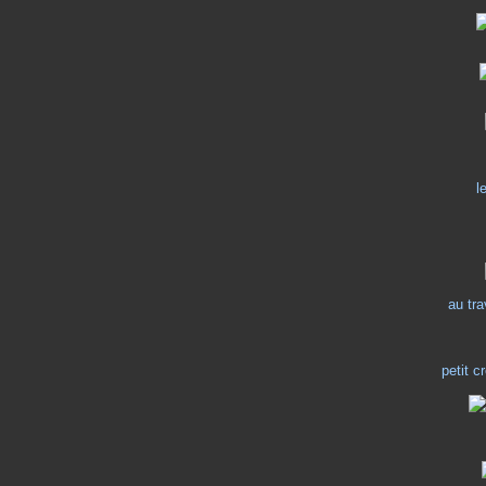
l
au tra
petit c