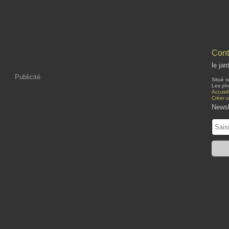
Cont
le jar
Publicité
Situé s
Les pho
Accueil
Créer 
Newsl