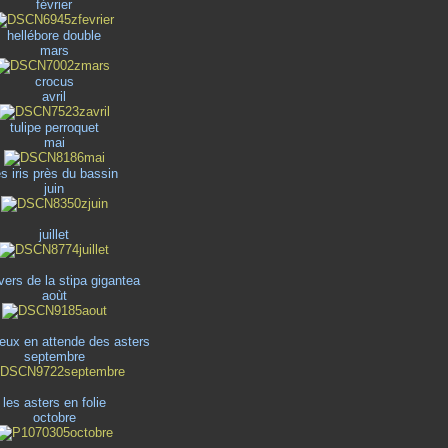
février
hellébore double
mars
crocus
avril
tulipe perroquet
mai
es iris près du bassin
juin
juillet
vers de la stipa gigantea
aoùt
reux en attende des asters
septembre
les asters en folie
octobre