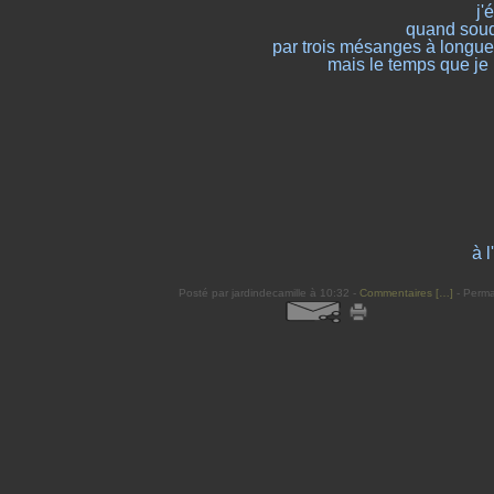
j'
quand souda
par trois mésanges à longue
mais le temps que je 
à 
Posté par jardindecamille à 10:32 -
Commentaires [
…
]
- Perma