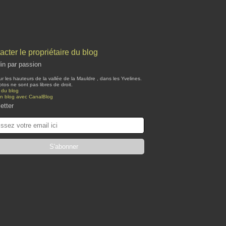
acter le propriétaire du blog
din par passion
ur les hauteurs de la vallée de la Mauldre , dans les Yvelines.
tos ne sont pas libres de droit.
 du blog
un blog avec CanalBlog
etter