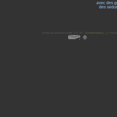
avec des gr
des sedums
Posté par jardindecamille à 07:30 -
Commentaires [
…
]
- Perma