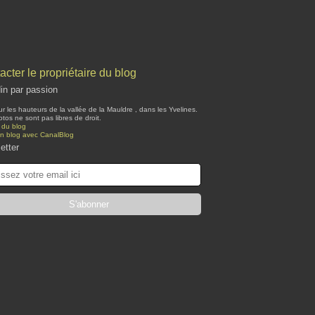
acter le propriétaire du blog
din par passion
ur les hauteurs de la vallée de la Mauldre , dans les Yvelines.
tos ne sont pas libres de droit.
 du blog
un blog avec CanalBlog
etter