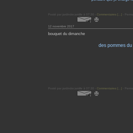
Posté par jardindecamille à 07:30 -
Commentaires [
…
]
- Perma
12 novembre 2017
bouquet du dimanche
des pommes du 
Posté par jardindecamille à 07:30 -
Commentaires [
…
]
- Perma