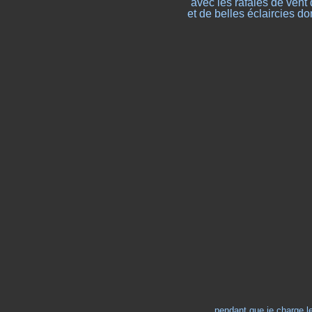
avec les rafales de vent 
et de belles éclaircies dont
pendant que je charge le