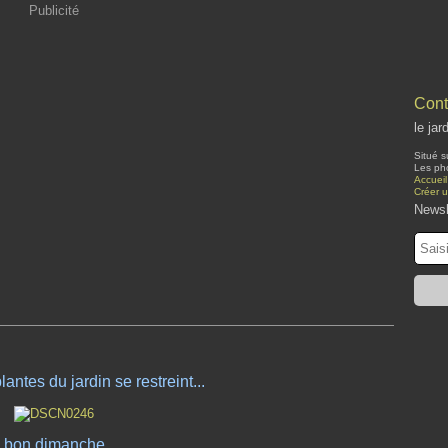
Publicité
Cont
le jar
Situé s
Les pho
Accueil
Créer 
Newsl
lantes du jardin se restreint...
bon dimanche