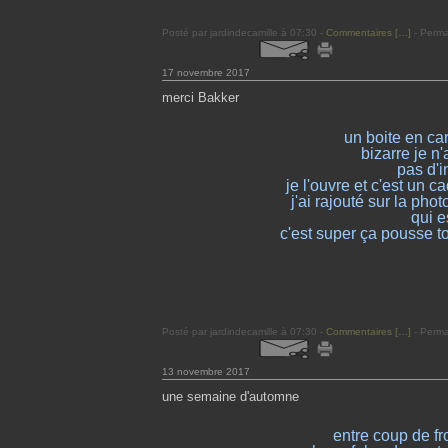
Posté par jardindecamille à 07:30 -
Commentaires [
…
]
- Perma
17 novembre 2017
merci Bakker
un boite en ca
bizarre je 
pas d'i
je l'ouvre et c'est un 
j'ai rajouté sur la pho
qui e
c'est super ça pousse to
Posté par jardindecamille à 07:30 -
Commentaires [
…
]
- Perma
13 novembre 2017
une semaine d'automne
entre coup de fro