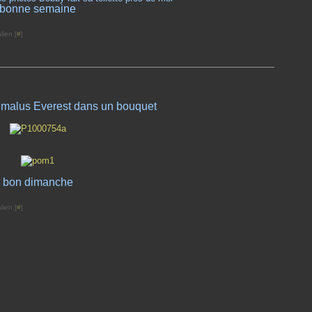
bonne semaine
lien [
#
]
malus Everest dans un bouquet
bon dimanche
lien [
#
]