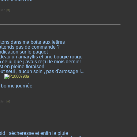
lien [
#
]
rtons dans ma boite aux lettres
n'attends pas de commande ?
ndication sur le paquet
cadeau un amaryllis et une bougie rouge
to celui que j'avais reçu le mois dernier
st en pleine floraison
ut seul , aucun soin , pas d'arrosage !...
bonne journée
lien [
#
]
id , sécheresse et enfin la pluie