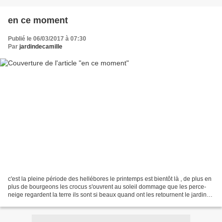
en ce moment
Publié le 06/03/2017 à 07:30
Par
jardindecamille
c'est la pleine période des hellébores le printemps est bientôt là , de plus en
plus de bourgeons les crocus s'ouvrent au soleil dommage que les perce-
neige regardent la terre ils sont si beaux quand ont les retournent le jardin
prend des couleurs avec...