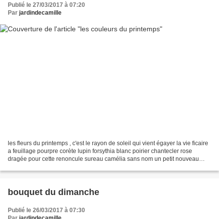
Publié le 27/03/2017 à 07:20
Par
jardindecamille
les fleurs du printemps , c'est le rayon de soleil qui vient égayer la vie ficaire
a feuillage pourpre corète lupin forsythia blanc poirier chantecler rose
dragée pour cette renoncule sureau camélia sans nom un petit nouveau
prunus kojo no mai prunier...
bouquet du dimanche
Publié le 26/03/2017 à 07:30
Par
jardindecamille