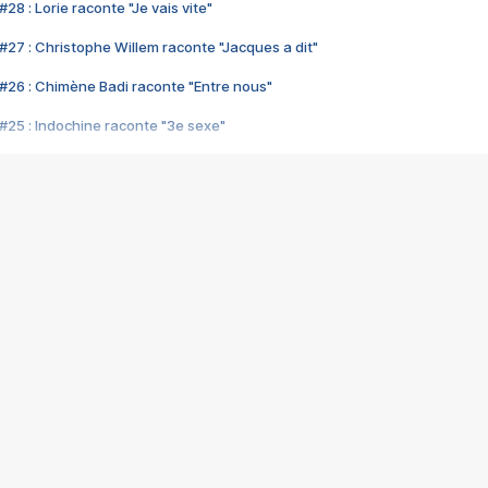
28 : Lorie raconte "Je vais vite"
#27 : Christophe Willem raconte "Jacques a dit"
#26 : Chimène Badi raconte "Entre nous"
#25 : Indochine raconte "3e sexe"
#24 : Zaho raconte "C'est chelou"
#23 : Patrick Bruel raconte "Au café des délices"
#22 : Kyo raconte "Le chemin"
#21 : Nolwenn Leroy raconte "Cassé"
#20 : Patrick Hernandez raconte "Born to be alive"
#19 : Lorie raconte "Près de moi"
#18 : Michael Jones raconte "A nos actes manqués" (avec Jean-Jacque
#17 : Khaled raconte "Aïcha"
#16 : Corneille raconte "Parce qu'on vient de loin"