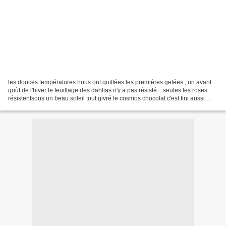
les douces températures nous ont quittées les premières gelées , un avant
goùt de l'hiver le feuillage des dahlias n'y a pas résisté... seules les roses
résistentsous un beau soleil tout givré le cosmos chocolat c'est fini aussi
pour les glaïeules d'Abyssinie...