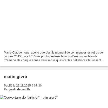
Marie-Claude nous rapelle que c'est le moment de commencer les rétros de
l'année 2015 mars 2015 ma photo préférée le tapis d'anémones blanda
m'émerveille chaque année deux mosaïques car les hellébores fleurissent
dans beaucoup de massifs plein de taches...
matin givré
Publié le 25/11/2015 à 07:30
Par
jardindecamille