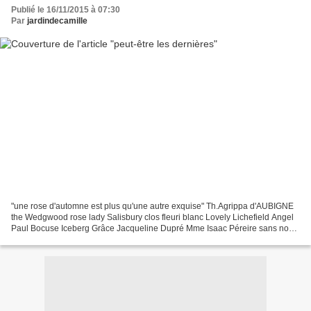
Publié le 16/11/2015 à 07:30
Par
jardindecamille
"une rose d'automne est plus qu'une autre exquise" Th.Agrippa d'AUBIGNE
the Wedgwood rose lady Salisbury clos fleuri blanc Lovely Lichefield Angel
Paul Bocuse Iceberg Grâce Jacqueline Dupré Mme Isaac Péreire sans nom
Munstead Wood Queen of the Musk Calizia...