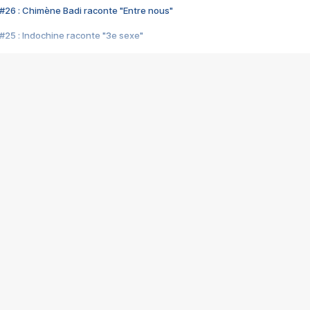
#26 : Chimène Badi raconte "Entre nous"
#25 : Indochine raconte "3e sexe"
#24 : Zaho raconte "C'est chelou"
#23 : Patrick Bruel raconte "Au café des délices"
#22 : Kyo raconte "Le chemin"
#21 : Nolwenn Leroy raconte "Cassé"
#20 : Patrick Hernandez raconte "Born to be alive"
#19 : Lorie raconte "Près de moi"
#18 : Michael Jones raconte "A nos actes manqués" (avec Jean-Jacque
#17 : Khaled raconte "Aïcha"
#16 : Corneille raconte "Parce qu'on vient de loin"
#15 : Indochine raconte "L'aventurier"
14 : Lorie raconte "Sur un air latino"