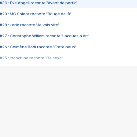
#30 : Eve Angeli raconte "Avant de partir"
#29 : MC Solaar raconte "Bouge de là"
28 : Lorie raconte "Je vais vite"
#27 : Christophe Willem raconte "Jacques a dit"
#26 : Chimène Badi raconte "Entre nous"
#25 : Indochine raconte "3e sexe"
#24 : Zaho raconte "C'est chelou"
#23 : Patrick Bruel raconte "Au café des délices"
#22 : Kyo raconte "Le chemin"
#21 : Nolwenn Leroy raconte "Cassé"
#20 : Patrick Hernandez raconte "Born to be alive"
#19 : Lorie raconte "Près de moi"
#18 : Michael Jones raconte "A nos actes manqués" (avec Jean-Jacque