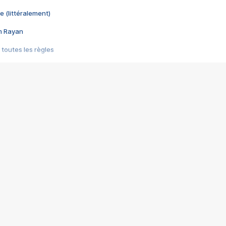
e (littéralement)
im Rayan
 toutes les règles
s les jeux vidéo
us choquant de Rockstar ? - Le scandale BULLY
e plus moche de Steam
du RÊVE tourne au CAUCHEMAR
pendant 8 heures
it… à tort
umiliés par un jeu vidéo
ire - Final Fantasy 8
ti un empire - Age of Empires