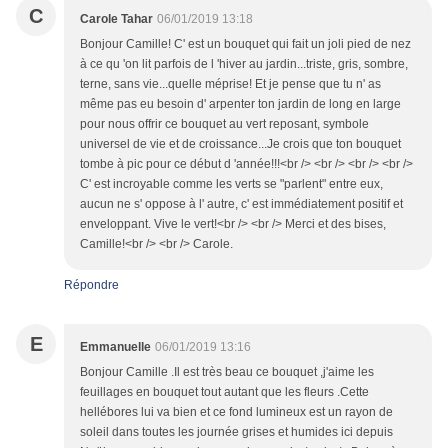
C
Carole Tahar
06/01/2019 13:18
Bonjour Camille! C' est un bouquet qui fait un joli pied de nez
à ce qu 'on lit parfois de l 'hiver au jardin...triste, gris, sombre,
terne, sans vie...quelle méprise! Et je pense que tu n' as
même pas eu besoin d' arpenter ton jardin de long en large
pour nous offrir ce bouquet au vert reposant, symbole
universel de vie et de croissance...Je crois que ton bouquet
tombe à pic pour ce début d 'année!!!<br /> <br /> <br /> <br />
C' est incroyable comme les verts se "parlent" entre eux,
aucun ne s' oppose à l' autre, c' est immédiatement positif et
enveloppant. Vive le vert!<br /> <br /> Merci et des bises,
Camille!<br /> <br /> Carole.
Répondre
E
Emmanuelle
06/01/2019 13:16
Bonjour Camille .Il est très beau ce bouquet ,j'aime les
feuillages en bouquet tout autant que les fleurs .Cette
hellébores lui va bien et ce fond lumineux est un rayon de
soleil dans toutes les journée grises et humides ici depuis