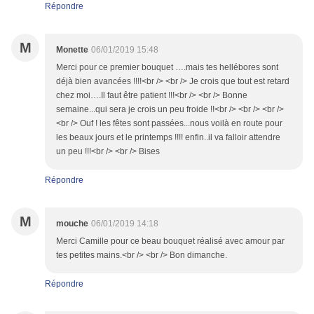
Répondre
M
Monette
06/01/2019 15:48
Merci pour ce premier bouquet ….mais tes hellébores sont
déjà bien avancées !!!!<br /> <br /> Je crois que tout est retard
chez moi….Il faut être patient !!!<br /> <br /> Bonne
semaine...qui sera je crois un peu froide !!<br /> <br /> <br />
<br /> Ouf ! les fêtes sont passées...nous voilà en route pour
les beaux jours et le printemps !!!! enfin..il va falloir attendre
un peu !!!<br /> <br /> Bises
Répondre
M
mouche
06/01/2019 14:18
Merci Camille pour ce beau bouquet réalisé avec amour par
tes petites mains.<br /> <br /> Bon dimanche.
Répondre