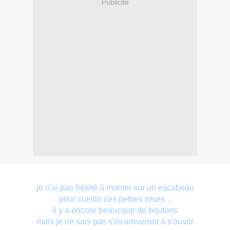
Publicité
je n'ai pas hésité à monter sur un escabeau
pour cueillir ces petites roses ,
il y a encore beaucoup de boutons
mais je ne sais pas s'ils arriveront à s'ouvrir