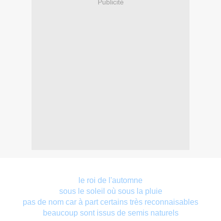
Publicité
le roi de l'automne
sous le soleil où sous la pluie
pas de nom car à part certains très reconnaisables
beaucoup sont issus de semis naturels