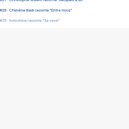
#26 : Chimène Badi raconte "Entre nous"
#25 : Indochine raconte "3e sexe"
#24 : Zaho raconte "C'est chelou"
#23 : Patrick Bruel raconte "Au café des délices"
#22 : Kyo raconte "Le chemin"
#21 : Nolwenn Leroy raconte "Cassé"
#20 : Patrick Hernandez raconte "Born to be alive"
#19 : Lorie raconte "Près de moi"
#18 : Michael Jones raconte "A nos actes manqués" (avec Jean-Jacque
#17 : Khaled raconte "Aïcha"
#16 : Corneille raconte "Parce qu'on vient de loin"
#15 : Indochine raconte "L'aventurier"