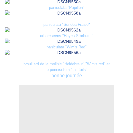
paniculata "Papillon"
paniculata "Sundea Fraise"
arborescens "Hayes Starburst"
paniculata "Wim's Red"
brouillard de la molinie "Heidebraut","Wim's red" et
le pennisetum "tall tails"
bonne journée