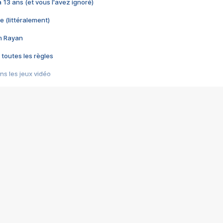
 a 13 ans (et vous l'avez ignoré)
e (littéralement)
im Rayan
 toutes les règles
s les jeux vidéo
us choquant de Rockstar ? - Le scandale BULLY
e plus moche de Steam
du RÊVE tourne au CAUCHEMAR
pendant 8 heures
it… à tort
umiliés par un jeu vidéo
ire - Final Fantasy 8
ti un empire - Age of Empires