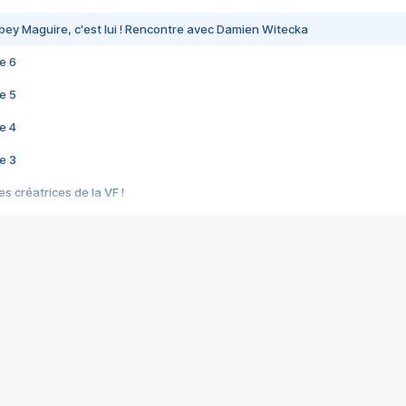
bey Maguire, c'est lui ! Rencontre avec Damien Witecka
e 6
e 5
e 4
e 3
s créatrices de la VF !
e 2
e 1
e Mektoub My Love arrive enfin ! Rencontre avec Shaïn Boumedine et Sal
i : après Toni en famille
elle réalise le bouleversant Dites lui que je l'aime
ais ! Rencontre autour de Vie privée de Rebecca Zlotowski