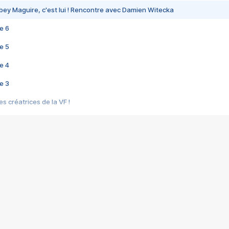
bey Maguire, c'est lui ! Rencontre avec Damien Witecka
e 6
e 5
e 4
e 3
s créatrices de la VF !
e 2
e 1
e Mektoub My Love arrive enfin ! Rencontre avec Shaïn Boumedine et Sal
i : après Toni en famille
elle réalise le bouleversant Dites lui que je l'aime
ais ! Rencontre autour de Vie privée de Rebecca Zlotowski