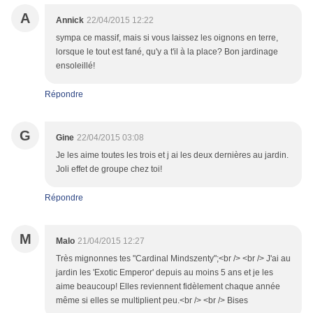
A
Annick
22/04/2015 12:22
sympa ce massif, mais si vous laissez les oignons en terre,
lorsque le tout est fané, qu'y a t'il à la place? Bon jardinage
ensoleillé!
Répondre
G
Gine
22/04/2015 03:08
Je les aime toutes les trois et j ai les deux dernières au jardin.
Joli effet de groupe chez toi!
Répondre
M
Malo
21/04/2015 12:27
Très mignonnes tes "Cardinal Mindszenty";<br /> <br /> J'ai au
jardin les 'Exotic Emperor' depuis au moins 5 ans et je les
aime beaucoup! Elles reviennent fidèlement chaque année
même si elles se multiplient peu.<br /> <br /> Bises