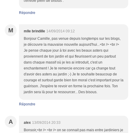
t'envoie plein de bisous .
Répondre
M
mlle brindille
14/09/2014 09:12
Bonjour Camille, pas venue depuis longtemps sur les blogs,
je découvre la mauvaise nouvelle aujourd'hui...<br /> <br />
Je pense chaque jour à toi avec les beaux asters qui
proviennent de ton jardin et qui fleurissent un peu partout
dans chaque massif où je les ai introduit, c'est un
enchantement ! Je te remercie encore car ça change tout
d'avoir des asters au jardin ;-) Je te souhaite beaucoup de
courage et surtout garde bien ton moral c'est important pour la
guérison. J'espère te revoir en forme la prochaine fois. Ton
jardin sera là pour te ressourcer... Des bisous.
Répondre
A
alex
13/09/2014 20:33
Bonsoir,<br /> <br /> on se connait pas mais entre jardiniers je