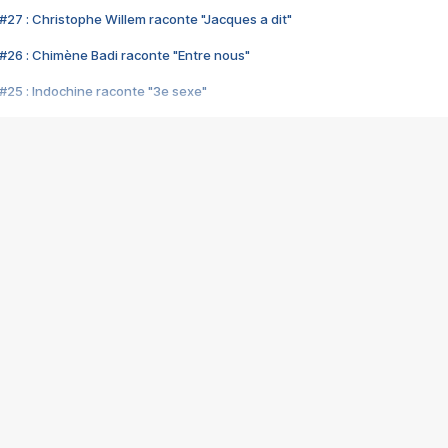
#27 : Christophe Willem raconte "Jacques a dit"
#26 : Chimène Badi raconte "Entre nous"
#25 : Indochine raconte "3e sexe"
#24 : Zaho raconte "C'est chelou"
#23 : Patrick Bruel raconte "Au café des délices"
#22 : Kyo raconte "Le chemin"
#21 : Nolwenn Leroy raconte "Cassé"
#20 : Patrick Hernandez raconte "Born to be alive"
#19 : Lorie raconte "Près de moi"
#18 : Michael Jones raconte "A nos actes manqués" (avec Jean-Jacque
#17 : Khaled raconte "Aïcha"
#16 : Corneille raconte "Parce qu'on vient de loin"