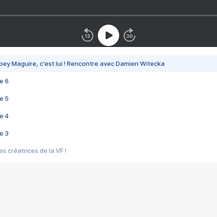
bey Maguire, c'est lui ! Rencontre avec Damien Witecka
e 6
e 5
e 4
e 3
s créatrices de la VF !
e 2
e 1
e Mektoub My Love arrive enfin ! Rencontre avec Shaïn Boumedine et Sal