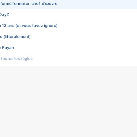
nsformé l’ennui en chef-d’œuvre
 DayZ
 a 13 ans (et vous l'avez ignoré)
e (littéralement)
im Rayan
 toutes les règles
s les jeux vidéo
us choquant de Rockstar ? - Le scandale BULLY
e plus moche de Steam
du RÊVE tourne au CAUCHEMAR
pendant 8 heures
it… à tort
umiliés par un jeu vidéo