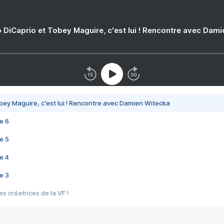
 DiCaprio et Tobey Maguire, c'est lui ! Rencontre avec Dam
bey Maguire, c'est lui ! Rencontre avec Damien Witecka
e 6
e 5
e 4
e 3
s créatrices de la VF !
e 2