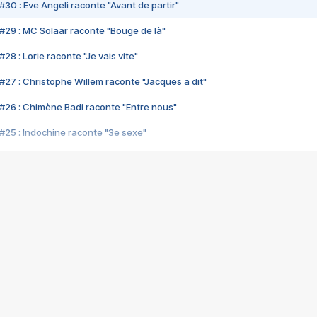
#30 : Eve Angeli raconte "Avant de partir"
#29 : MC Solaar raconte "Bouge de là"
28 : Lorie raconte "Je vais vite"
#27 : Christophe Willem raconte "Jacques a dit"
#26 : Chimène Badi raconte "Entre nous"
#25 : Indochine raconte "3e sexe"
#24 : Zaho raconte "C'est chelou"
#23 : Patrick Bruel raconte "Au café des délices"
#22 : Kyo raconte "Le chemin"
#21 : Nolwenn Leroy raconte "Cassé"
#20 : Patrick Hernandez raconte "Born to be alive"
#19 : Lorie raconte "Près de moi"
#18 : Michael Jones raconte "A nos actes manqués" (avec Jean-Jacque