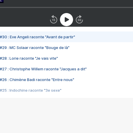
#30 : Eve Angeli raconte "Avant de partir"
#29 : MC Solaar raconte "Bouge de là"
28 : Lorie raconte "Je vais vite"
#27 : Christophe Willem raconte "Jacques a dit"
#26 : Chimène Badi raconte "Entre nous"
#25 : Indochine raconte "3e sexe"
#24 : Zaho raconte "C'est chelou"
#23 : Patrick Bruel raconte "Au café des délices"
#22 : Kyo raconte "Le chemin"