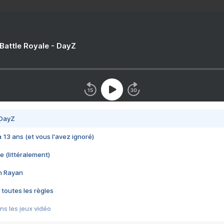
 Battle Royale - DayZ
 DayZ
 a 13 ans (et vous l'avez ignoré)
e (littéralement)
im Rayan
 toutes les règles
s les jeux vidéo