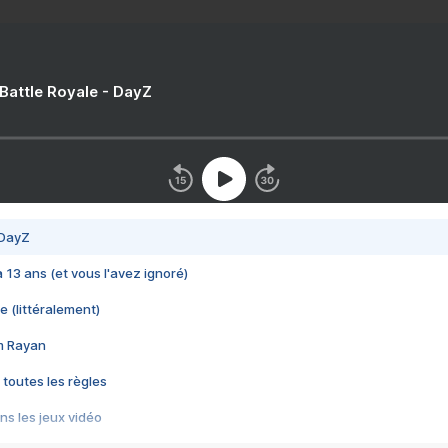
 Battle Royale - DayZ
 DayZ
 a 13 ans (et vous l'avez ignoré)
e (littéralement)
im Rayan
 toutes les règles
s les jeux vidéo